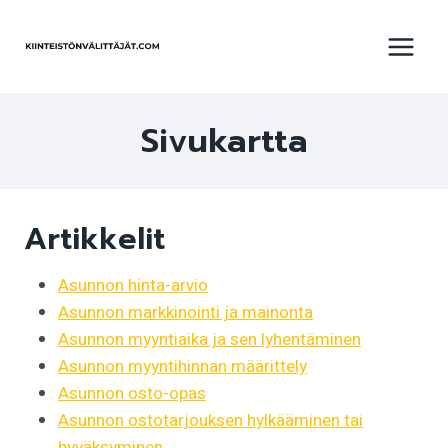
Siirry
sisältöön
Sivukartta
Artikkelit
Asunnon hinta-arvio
Asunnon markkinointi ja mainonta
Asunnon myyntiaika ja sen lyhentäminen
Asunnon myyntihinnan määrittely
Asunnon osto-opas
Asunnon ostotarjouksen hylkääminen tai
hyväksyminen