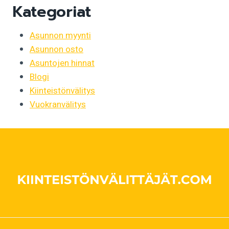
Kategoriat
Asunnon myynti
Asunnon osto
Asuntojen hinnat
Blogi
Kiinteistönvälitys
Vuokranvälitys