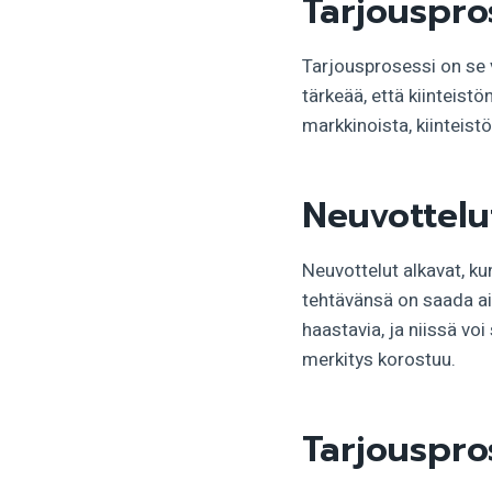
Tarjouspro
Tarjousprosessi on se 
tärkeää, että kiinteist
markkinoista, kiinteist
Neuvottelu
Neuvottelut alkavat, ku
tehtävänsä on saada ai
haastavia, ja niissä vo
merkitys korostuu.
Tarjouspro