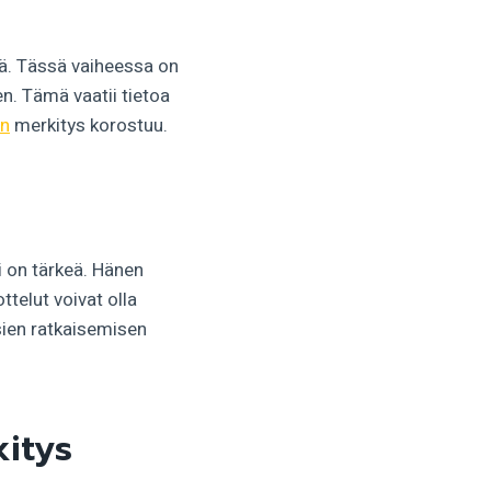
tä. Tässä vaiheessa on
en. Tämä vaatii tietoa
on
merkitys korostuu.
i on tärkeä. Hänen
telut voivat olla
sien ratkaisemisen
kitys