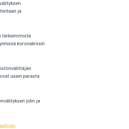
välityksen
hintaan ja
si tärkeimmistä
yynnissä koronakriisin
istönvälittäjän
 ovat usein parasta
önvälityksen ydin ja
uautoon
.