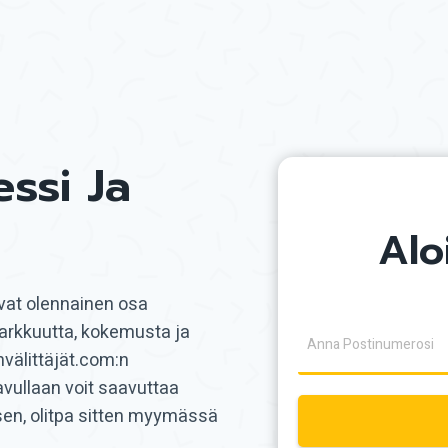
ssi Ja
Alo
ovat olennainen osa
 tarkkuutta, kokemusta ja
önvälittäjät.com:n
avullaan voit saavuttaa
en, olitpa sitten myymässä