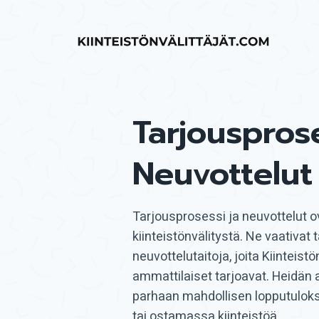
Siirry
sisältöön
Tarjousprose
Neuvottelut
Tarjousprosessi ja neuvottelut 
kiinteistönvälitystä. Ne vaativat
neuvottelutaitoja, joita Kiinteist
ammattilaiset tarjoavat. Heidän 
parhaan mahdollisen lopputuloks
tai ostamassa kiinteistöä.