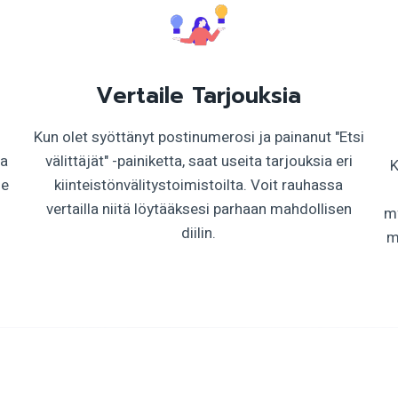
Vertaile Tarjouksia
n
Kun olet syöttänyt postinumerosi ja painanut "Etsi
aa
välittäjät" -painiketta, saat useita tarjouksia eri
K
le
kiinteistönvälitystoimistoilta. Voit rauhassa
vertailla niitä löytääksesi parhaan mahdollisen
my
diilin.
m