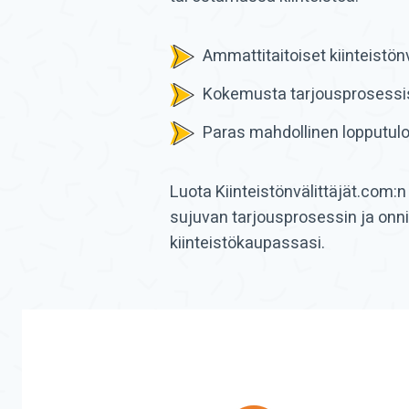
Ammattitaitoiset kiinteistönv
Kokemusta tarjousprosessis
Paras mahdollinen lopputulo
Luota Kiinteistönvälittäjät.com:n
sujuvan tarjousprosessin ja onn
kiinteistökaupassasi.