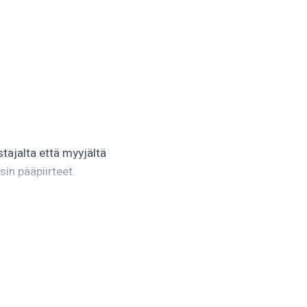
tajalta että myyjältä
sin pääpiirteet.
lisen tarjouksen, jossa
s on selkeä ja