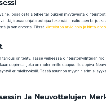
sessi
vaihe, jossa ostaja tekee tarjouksen myytävästä kiinteistös
önvälittäjä osaa ohjata ostajaa tekemään realistisen tarjouks
östä ja sen arvosta. Tässä
kiinteistön arvioinnin ja hinta-arvi
t
n tarjous on tehty. Tässä vaiheessa kiinteistönvälittäjän rool
kaan sopimus, joka on molemmille osapuolille sopiva. Neuvot
i syntyä erimielisyyksiä. Tässä asunnon myynnin erimielisyyk
sessin Ja Neuvottelujen Mer