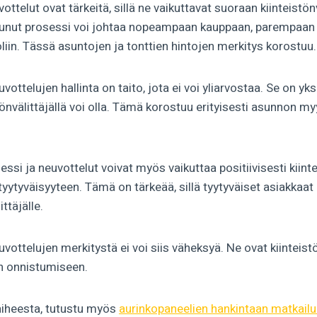
ottelut ovat tärkeitä, sillä ne vaikuttavat suoraan kiinteistön
tunut prosessi voi johtaa nopeampaan kauppaan, parempaan 
iin. Tässä asuntojen ja tonttien hintojen merkitys korostuu.
ottelujen hallinta on taito, jota ei voi yliarvostaa. Se on yk
stönvälittäjällä voi olla. Tämä korostuu erityisesti asunnon m
ssi ja neuvottelut voivat myös vaikuttaa positiivisesti kiinte
ytyväisyyteen. Tämä on tärkeää, sillä tyytyväiset asiakkaat
ttäjälle.
vottelujen merkitystä ei voi siis väheksyä. Ne ovat kiinteist
n onnistumiseen.
 aiheesta, tutustu myös
aurinkopaneelien hankintaan matkail