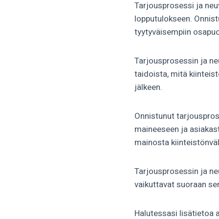
Tarjousprosessi ja neuv
lopputulokseen. Onnis
tyytyväisempiin osapuol
Tarjousprosessin ja neuv
taidoista, mitä kiintei
jälkeen.
Onnistunut tarjousprose
maineeseen ja asiakasty
mainosta kiinteistönväli
Tarjousprosessin ja neu
vaikuttavat suoraan se
Halutessasi lisätietoa