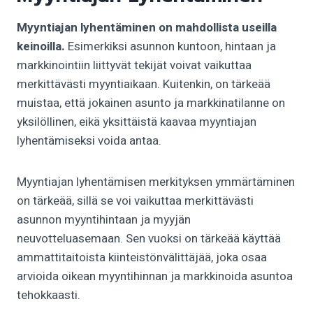
Myyntiajan lyhentäminen on mahdollista useilla
keinoilla.
Esimerkiksi asunnon kuntoon, hintaan ja
markkinointiin liittyvät tekijät voivat vaikuttaa
merkittävästi myyntiaikaan. Kuitenkin, on tärkeää
muistaa, että jokainen asunto ja markkinatilanne on
yksilöllinen, eikä yksittäistä kaavaa myyntiajan
lyhentämiseksi voida antaa.
Myyntiajan lyhentämisen merkityksen ymmärtäminen
on tärkeää, sillä se voi vaikuttaa merkittävästi
asunnon myyntihintaan ja myyjän
neuvotteluasemaan. Sen vuoksi on tärkeää käyttää
ammattitaitoista kiinteistönvälittäjää, joka osaa
arvioida oikean myyntihinnan ja markkinoida asuntoa
tehokkaasti.