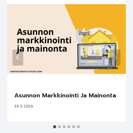
Yhteenvetona voidaan todeta, että asunnon
myyntiajan lyhentämisellä on monia hyötyjä. Se voi
tuoda nopeamman rahavirran, vähemmän stressiä,
enemmän aikaa muille projekteille ja positiivisen
vaikutuksen maineeseen. Kaiken kaikkiaan se on
tavoite, johon jokaisen kiinteistönvälittäjän kannattaa
pyrkiä.
Asunnon Myyntiajan
Lyhentämisen Haasteet
Asunnon Markkinointi Ja Mainonta
Asunnon myyntiajan lyhentäminen on monen
30.5.2026
kiinteistönvälittäjän tavoite. Nopeampi myyntiaika
tarkoittaa usein tyytyväisempiä asiakkaita ja
suurempia voittoja. Kuitenkin, tietyt haasteet