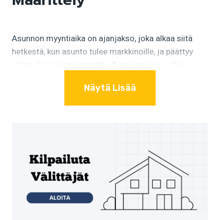
Määrittely
Asunnon myyntiaika on ajanjakso, joka alkaa siitä
hetkestä, kun asunto tulee markkinoille, ja päättyy
siihen, kun kaupat on tehty. Tämä on aika, jolloin
asunto on aktiivisesti myynnissä ja potentiaaliset
Näytä Lisää
ostajat voivat tutustua siihen.
Mikä Vaikuttaa Asunnon
Myyntiaikaan?
Myyntiaikaan vaikuttavat monet tekijät kuten asunnon
sijainti, hinta, kunto ja markkinatilanne. Esimerkiksi
asunnon myyntiaika voi olla pidempi, jos asunto on
korkeammassa hintaluokassa tai jos se sijaitsee