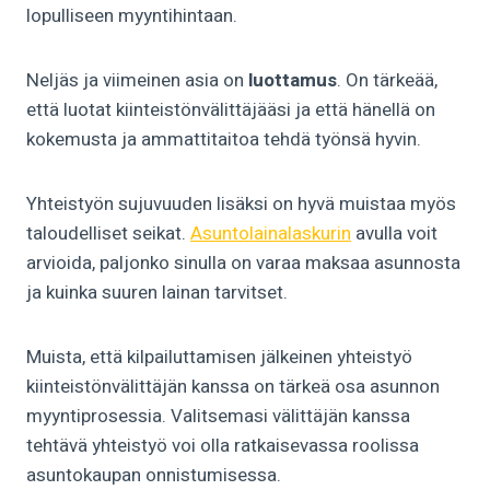
lopulliseen myyntihintaan.
Neljäs ja viimeinen asia on
luottamus
. On tärkeää,
että luotat kiinteistönvälittäjääsi ja että hänellä on
kokemusta ja ammattitaitoa tehdä työnsä hyvin.
Yhteistyön sujuvuuden lisäksi on hyvä muistaa myös
taloudelliset seikat.
Asuntolainalaskurin
avulla voit
arvioida, paljonko sinulla on varaa maksaa asunnosta
ja kuinka suuren lainan tarvitset.
Muista, että kilpailuttamisen jälkeinen yhteistyö
kiinteistönvälittäjän kanssa on tärkeä osa asunnon
myyntiprosessia. Valitsemasi välittäjän kanssa
tehtävä yhteistyö voi olla ratkaisevassa roolissa
asuntokaupan onnistumisessa.