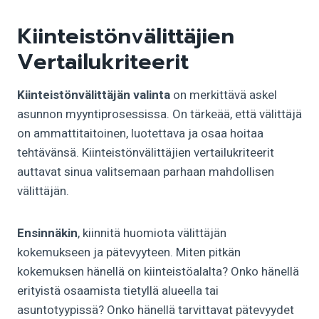
Kiinteistönvälittäjien
Vertailukriteerit
Kiinteistönvälittäjän valinta
on merkittävä askel
asunnon myyntiprosessissa. On tärkeää, että välittäjä
on ammattitaitoinen, luotettava ja osaa hoitaa
tehtävänsä. Kiinteistönvälittäjien vertailukriteerit
auttavat sinua valitsemaan parhaan mahdollisen
välittäjän.
Ensinnäkin
, kiinnitä huomiota välittäjän
kokemukseen ja pätevyyteen. Miten pitkän
kokemuksen hänellä on kiinteistöalalta? Onko hänellä
erityistä osaamista tietyllä alueella tai
asuntotyypissä? Onko hänellä tarvittavat pätevyydet