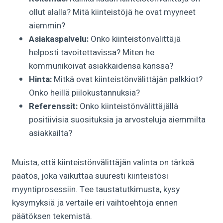
ollut alalla? Mitä kiinteistöjä he ovat myyneet
aiemmin?
Asiakaspalvelu:
Onko kiinteistönvälittäjä
helposti tavoitettavissa? Miten he
kommunikoivat asiakkaidensa kanssa?
Hinta:
Mitkä ovat kiinteistönvälittäjän palkkiot?
Onko heillä piilokustannuksia?
Referenssit:
Onko kiinteistönvälittäjällä
positiivisia suosituksia ja arvosteluja aiemmilta
asiakkailta?
Muista, että kiinteistönvälittäjän valinta on tärkeä
päätös, joka vaikuttaa suuresti kiinteistösi
myyntiprosessiin. Tee taustatutkimusta, kysy
kysymyksiä ja vertaile eri vaihtoehtoja ennen
päätöksen tekemistä.