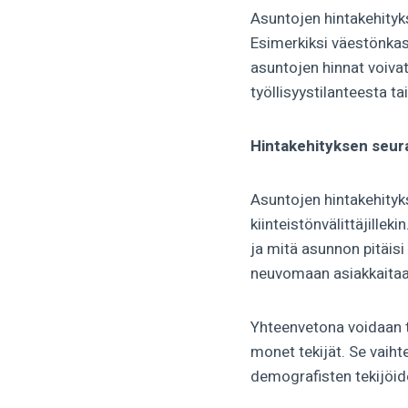
Asuntojen hintakehityks
Esimerkiksi väestönkasv
asuntojen hinnat voivat
työllisyystilanteesta t
Hintakehityksen seu
Asuntojen hintakehityks
kiinteistönvälittäjille
ja mitä asunnon pitäisi
neuvomaan asiakkaitaan
Yhteenvetona voidaan t
monet tekijät. Se vaiht
demografisten tekijöi