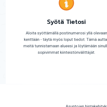
Syötä Tietosi
Aloita syöttämällä postinumerosi yllä olevaa
kenttään - täytä myös loput tiedot. Tämä autt
meitä tunnistamaan alueesi ja löytämään sinul
sopivimmat kiinteistönvälittäjät.
Asuntojen hintakehityks