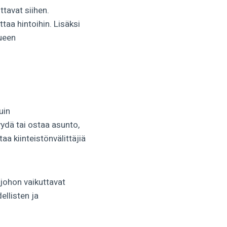
tavat siihen.
taa hintoihin. Lisäksi
lueen
uin
yydä tai ostaa asunto,
a kiinteistönvälittäjiä
johon vaikuttavat
ellisten ja