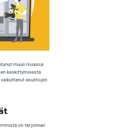
ohtunut muun muassa
jen keskittymisestä
 vaikuttanut asuntojen
ät
vimmistä on tarjonnan