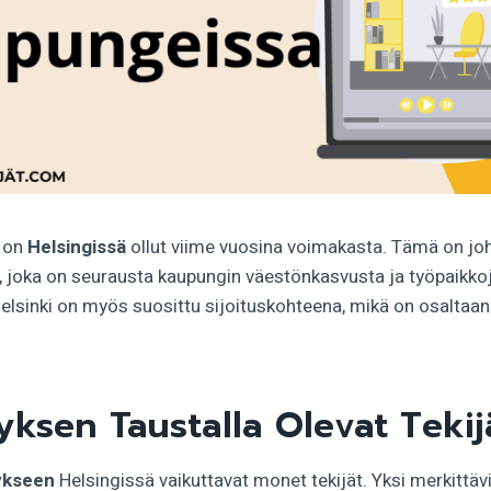
s on
Helsingissä
ollut viime vuosina voimakasta. Tämä on j
 joka on seurausta kaupungin väestönkasvusta ja työpaikko
elsinki on myös suosittu sijoituskohteena, mikä on osaltaan
yksen Taustalla Olevat Tekij
ykseen
Helsingissä vaikuttavat monet tekijät. Yksi merkittä