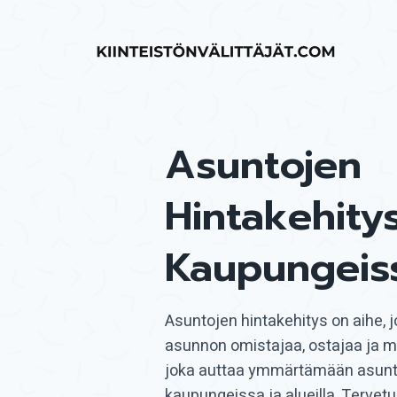
Siirry
sisältöön
Asuntojen
Hintakehitys
Kaupungeis
Asuntojen hintakehitys on aihe, j
asunnon omistajaa, ostajaa ja my
joka auttaa ymmärtämään asunt
kaupungeissa ja alueilla. Tervetu