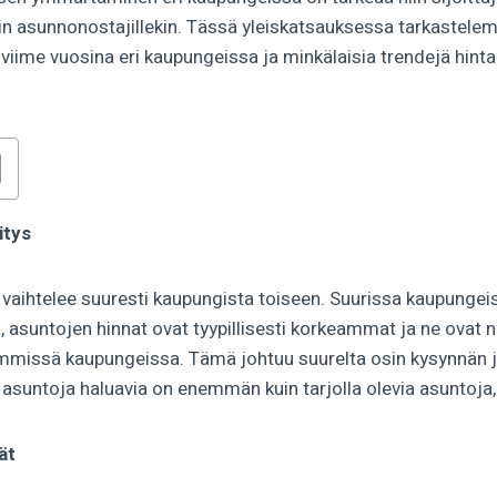
 kuin asunnonostajillekin. Tässä yleiskatsauksessa tarkastel
 viime vuosina eri kaupungeissa ja minkälaisia trendejä hint
itys
 vaihtelee suuresti kaupungista toiseen. Suurissa kaupungeis
, asuntojen hinnat ovat tyypillisesti korkeammat ja ne ovat 
missä kaupungeissa. Tämä johtuu suurelta osin kysynnän ja
asuntoja haluavia on enemmän kuin tarjolla olevia asuntoja,
ät