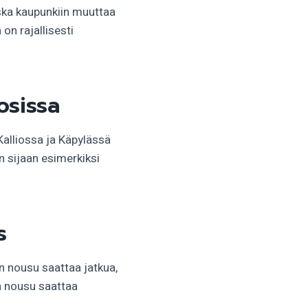
oska kaupunkiin muuttaa
 on rajallisesti
osissa
 Kalliossa ja Käpylässä
n sijaan esimerkiksi
s
n nousu saattaa jatkua,
n nousu saattaa