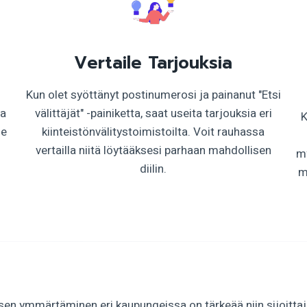
Vertaile Tarjouksia
n
Kun olet syöttänyt postinumerosi ja painanut "Etsi
aa
välittäjät" -painiketta, saat useita tarjouksia eri
K
le
kiinteistönvälitystoimistoilta. Voit rauhassa
vertailla niitä löytääksesi parhaan mahdollisen
my
diilin.
m
en ymmärtäminen eri kaupungeissa on tärkeää niin sijoittaji