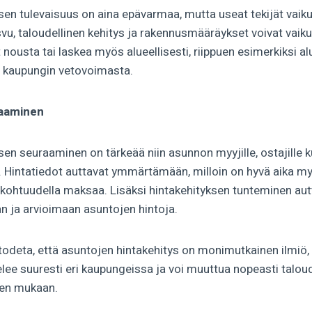
en tulevaisuus on aina epävarmaa, mutta useat tekijät vaikut
u, taloudellinen kehitys ja rakennusmääräykset voivat vaikut
 nousta tai laskea myös alueellisesti, riippuen esimerkiksi a
ai kaupungin vetovoimasta.
raaminen
en seuraaminen on tärkeää niin asunnon myyjille, ostajille k
kin. Hintatiedot auttavat ymmärtämään, milloin on hyvä aika m
 kohtuudella maksaa. Lisäksi hintakehityksen tunteminen autta
 ja arvioimaan asuntojen hintoja.
odeta, että asuntojen hintakehitys on monimutkainen ilmiö, 
elee suuresti eri kaupungeissa ja voi muuttua nopeasti taloud
den mukaan.