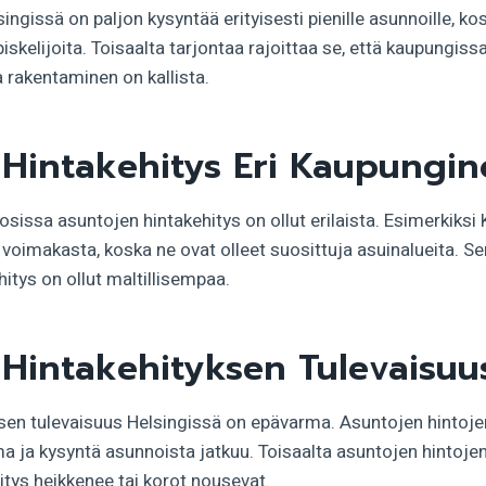
ingissä on paljon kysyntää erityisesti pienille asunnoille, k
iskelijoita. Toisaalta tarjontaa rajoittaa se, että kaupungissa
 rakentaminen on kallista.
Hintakehitys Eri Kaupungin
osissa asuntojen hintakehitys on ollut erilaista. Esimerkiksi
 voimakasta, koska ne ovat olleet suosittuja asuinalueita. Se
hitys on ollut maltillisempaa.
Hintakehityksen Tulevaisuu
sen tulevaisuus Helsingissä on epävarma. Asuntojen hintoje
a ja kysyntä asunnoista jatkuu. Toisaalta asuntojen hintoje
itys heikkenee tai korot nousevat.