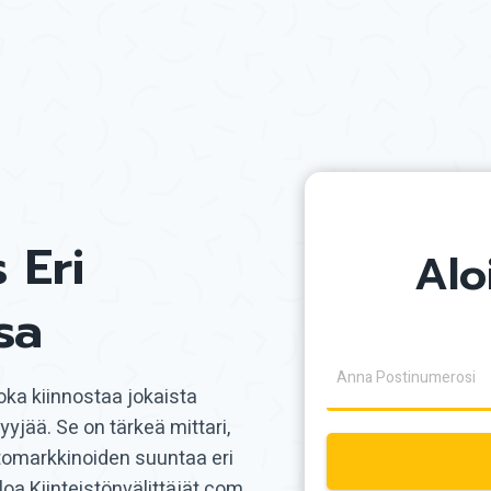
 Eri
Alo
sa
oka kiinnostaa jokaista
yjää. Se on tärkeä mittari,
omarkkinoiden suuntaa eri
loa Kiinteistönvälittäjät.com