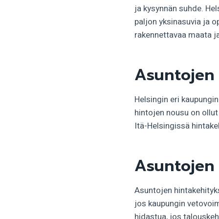
ja kysynnän suhde. Hels
paljon yksinasuvia ja op
rakennettavaa maata ja
Asuntojen 
Helsingin eri kaupungin
hintojen nousu on ollut
Itä-Helsingissä hintake
Asuntojen 
Asuntojen hintakehityk
jos kaupungin vetovoim
hidastua, jos talouskeh